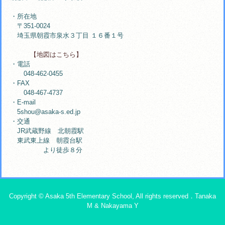
・所在地
〒351-0024
埼玉県朝霞市泉水３丁目 １６番１号
【地図はこちら】
・電話
048-462-0455
・FAX
048-467-4737
・E-mail
5shou@asaka-s.ed.jp
・交通
JR武蔵野線 北朝霞駅
東武東上線 朝霞台駅
より徒歩８分
Copyright © Asaka 5th Elementary School, All rights reserved．Tanaka
M & Nakayama Y